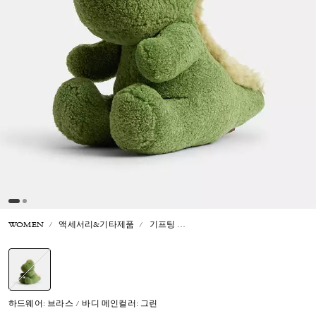
WOMEN
액세서리&기타제품
기프팅
렉시 텐스 벌스데이 렉시 컬렉터
선택됨
하드웨어: 브라스 / 바디 메인컬러: 그린