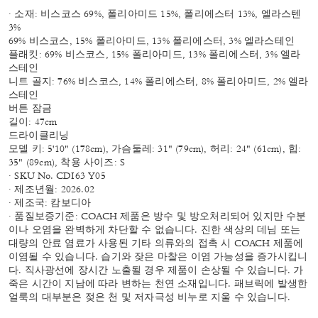
· 소재: 비스코스 69%, 폴리아미드 15%, 폴리에스터 13%, 엘라스텐
3%
69% 비스코스, 15% 폴리아미드, 13% 폴리에스터, 3% 엘라스테인
플래킷: 69% 비스코스, 15% 폴리아미드, 13% 폴리에스터, 3% 엘라
스테인
니트 골지: 76% 비스코스, 14% 폴리에스터, 8% 폴리아미드, 2% 엘라
스테인
버튼 잠금
길이: 47cm
드라이클리닝
모델 키: 5'10" (178cm), 가슴둘레: 31" (79cm), 허리: 24" (61cm), 힙:
35" (89cm), 착용 사이즈: S
· SKU No. CDI63 Y05
· 제조년월: 2026.02
· 제조국: 캄보디아
· 품질보증기준: COACH 제품은 방수 및 방오처리되어 있지만 수분
이나 오염을 완벽하게 차단할 수 없습니다. 진한 색상의 데님 또는
대량의 안료 염료가 사용된 기타 의류와의 접촉 시 COACH 제품에
이염될 수 있습니다. 습기와 잦은 마찰은 이염 가능성을 증가시킵니
다. 직사광선에 장시간 노출될 경우 제품이 손상될 수 있습니다. 가
죽은 시간이 지남에 따라 변하는 천연 소재입니다. 패브릭에 발생한
얼룩의 대부분은 젖은 천 및 저자극성 비누로 지울 수 있습니다.