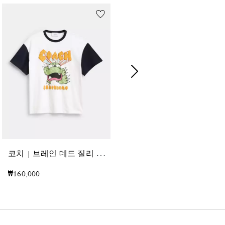
코
치 | 브레인 데드 질리 다이노 티셔츠
렉
시 릴랙스드 핏 티셔츠 인 오가닉 코튼
₩160,000
₩250,000