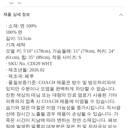
제품 상세 정보
· 소재: 면 100%
100% 면
길이: 53.5cm
기계 세탁
모델 키: 5'10" (178cm), 가슴둘레: 31" (79cm), 허리: 24"
(61cm), 힙: 35" (89cm), 착용 사이즈: S
· SKU No. CDI29 WHT
· 제조년월: 2026.02
· 제조국: 페루
· 품질보증기준: COACH 제품은 방수 및 방오처리되어
있지만 수분이나 오염을 완벽하게 차단할 수 없습니다.
진한 색상의 데님 또는 대량의 안료 염료가 사용된 기타
의류와의 접촉 시 COACH 제품에 이염될 수 있습니다.
습기와 잦은 마찰은 이염 가능성을 증가시킵니다. 직사광
선에 장시간 노출될 경우 제품이 손상될 수 있습니다. 가
죽은 시간이 지남에 따라 변하는 천연 소재입니다. 패브
릭에 발생한 얼룩의 대부분은 젖은 천 및 저자극성 비누