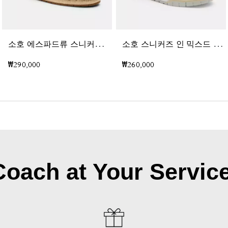
소
호 에스파드류 스니커즈 인 러브드 데님
소
호 스니커즈 인 믹스드 시그니처
₩290,000
₩260,000
Coach at Your Service