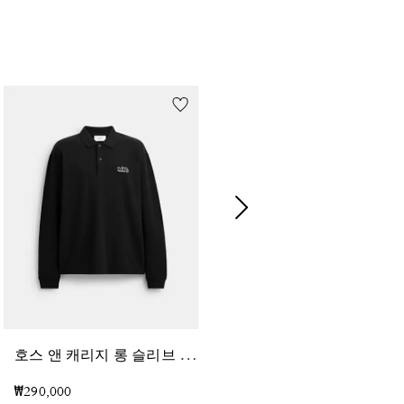
호
스 앤 캐리지 롱 슬리브 폴로
에센셜 티셔츠
₩290,000
₩170,000