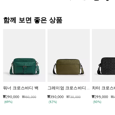
함께 보면 좋은 상품
워너 크로스바디 백
그레이엄 크로스바디 백
가격 인하 전
인하됨
가격 인하 전
인하됨
가
₩290,000
₩350,000
₩295,000
₩950,000
₩730,000
₩5
(69%)
(52%)
(50%)