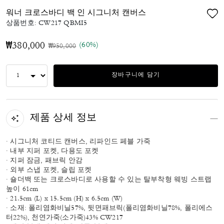
워너 크로스바디 백 인 시그니처 캔버스
상품번호:
CW217 QBMI5
(60%)
₩380,000
가격 인하 전
인하됨
₩950,000
장바구니에 담기
제품 상세 정보
· 시그니처 코티드 캔버스, 리파인드 페블 가죽
· 내부 지퍼 포켓, 다용도 포켓
· 지퍼 잠금, 패브릭 안감
· 외부 스냅 포켓, 슬립 포켓
· 숄더백 또는 크로스바디로 사용할 수 있는 탈부착형 웨빙 스트랩
높이 61cm
· 21.5cm (L) x 15.5cm (H) x 6.5cm (W)
· 소재: 폴리염화비닐57%, 뒷면패브릭(폴리염화비닐78%, 폴리에스
터22%), 천연가죽(소가죽)43% CW217