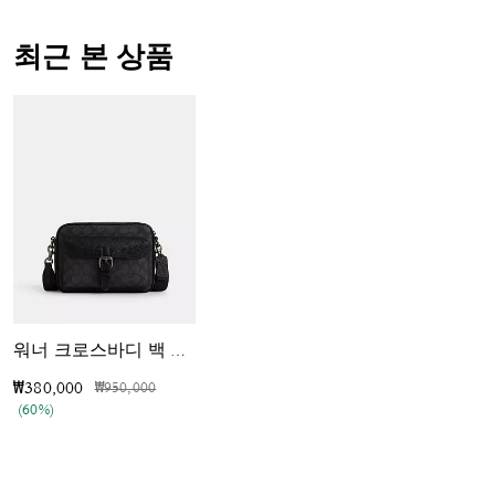
최근 본 상품
워너 크로스바디 백 인 시그니처 캔버스
가격 인하 전
인하됨
₩380,000
₩950,000
(60%)