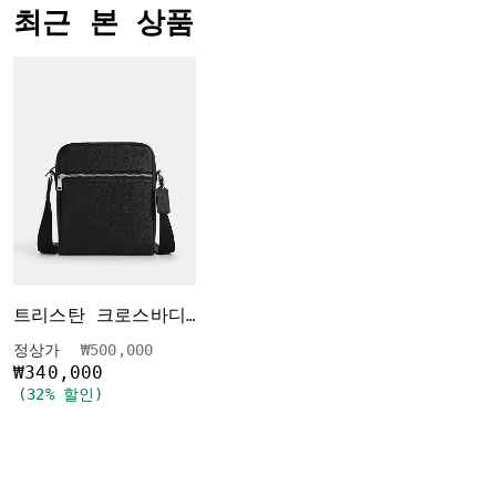
최근 본 상품
트리스탄 크로스바디 백 22
가격 인하 전
인하됨
정상가
₩500,000
₩340,000
(32% 할인)