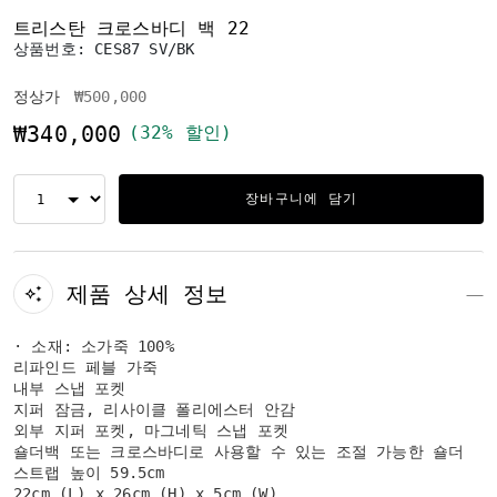
트리스탄 크로스바디 백 22
상품번호:
CES87 SV/BK
가격 인하 전
인하됨
정상가
₩500,000
₩340,000
(32% 할인)
장바구니에 담기
제품 상세 정보
· 소재: 소가죽 100%
리파인드 페블 가죽
내부 스냅 포켓
지퍼 잠금, 리사이클 폴리에스터 안감
외부 지퍼 포켓, 마그네틱 스냅 포켓
숄더백 또는 크로스바디로 사용할 수 있는 조절 가능한 숄더
스트랩 높이 59.5cm
22cm (L) x 26cm (H) x 5cm (W)