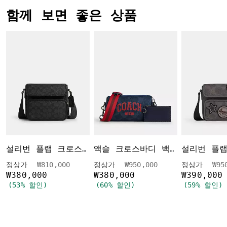
함께 보면 좋은 상품
설리번 플랩 크로스바디 백 인 시그니처 캔버스
액슬 크로스바디 백 인 시그니처 캔버스 위드 코치 그래픽
가격 인하 전
인하됨
가격 인하 전
인하됨
가격
정상가
₩810,000
정상가
₩950,000
정상가
₩95
₩380,000
₩380,000
₩390,000
(53% 할인)
(60% 할인)
(59% 할인)