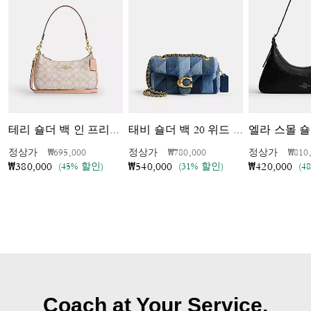
엘라 스몰 숄
테리 숄더 백 인 프리티 시그니처 캔버스
태비 숄더 백 20 위드 패치워크 퀼팅
가격 인하 전
인하됨
가격 인하 전
인하됨
가격 
정상가
₩695,000
정상가
₩780,000
정상가
₩810
(45% 할인)
(31% 할인)
(4
₩380,000
₩540,000
₩420,000
Coach at Your Service.