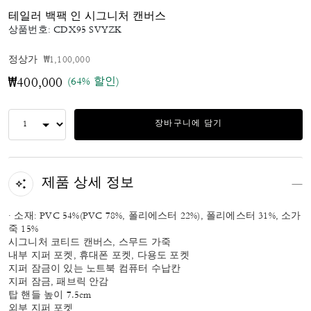
테일러 백팩 인 시그니처 캔버스
상품번호:
CDX95 SVYZK
가격 인하 전
인하됨
정상가
₩1,100,000
(64% 할인)
₩400,000
장바구니에 담기
제품 상세 정보
· 소재: PVC 54%(PVC 78%, 폴리에스터 22%), 폴리에스터 31%, 소가
죽 15%
시그니처 코티드 캔버스, 스무드 가죽
내부 지퍼 포켓, 휴대폰 포켓, 다용도 포켓
지퍼 잠금이 있는 노트북 컴퓨터 수납칸
지퍼 잠금, 패브릭 안감
탑 핸들 높이 7.5cm
외부 지퍼 포켓