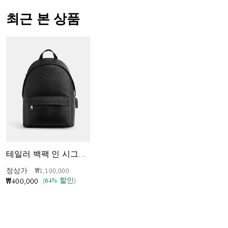
최근 본 상품
테일러 백팩 인 시그니처 캔버스
가격 인하 전
인하됨
정상가
₩1,100,000
(64% 할인)
₩400,000