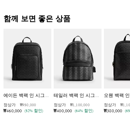
함께 보면 좋은 상품
에이든 백팩 인 시그니처 캔버스
테일러 백팩 인 시그니처 캔버스 위드 스트라이프
가격 인하 전
인하됨
가격 인하 전
인하됨
가격 
정상가
₩950,000
정상가
₩1,100,000
정상가
₩1,1
(52% 할인)
(64% 할인)
(6
₩460,000
₩400,000
₩380,000