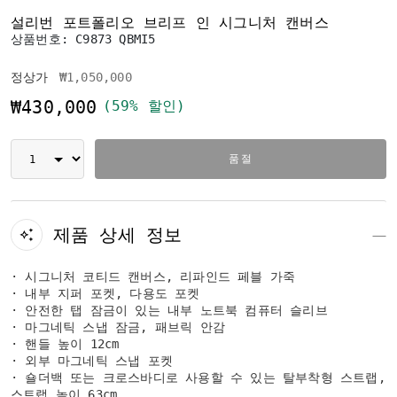
설리번 포트폴리오 브리프 인 시그니처 캔버스
상품번호:
C9873 QBMI5
가격 인하 전
인하됨
정상가
₩1,050,000
₩430,000
(59% 할인)
품절
제품 상세 정보
· 시그니처 코티드 캔버스, 리파인드 페블 가죽
· 내부 지퍼 포켓, 다용도 포켓
· 안전한 탭 잠금이 있는 내부 노트북 컴퓨터 슬리브
· 마그네틱 스냅 잠금, 패브릭 안감
· 핸들 높이 12cm
· 외부 마그네틱 스냅 포켓
· 숄더백 또는 크로스바디로 사용할 수 있는 탈부착형 스트랩,
스트랩 높이 63cm