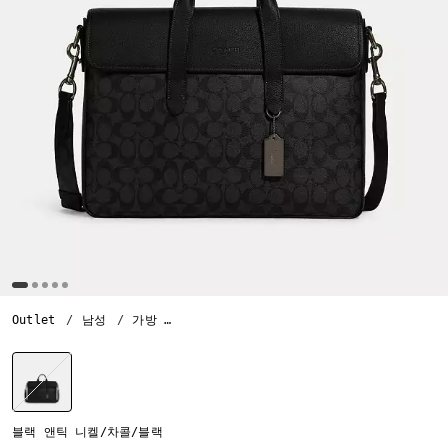
Outlet
남성
가방
설리번 포트폴리오 브리프 인 시그니처 캔버
선택됨
블랙 앤틱 니켈/차콜/블랙