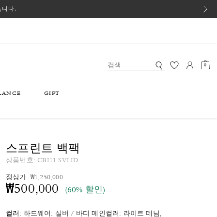
습니다.
0
RANCE
GIFT
스프린트 백팩
상품번호:
CBI11 SVLID
가격 인하 전
인하됨
정상가
₩1,250,000
₩500,000
(60% 할인)
컬러:
하드웨어: 실버 / 바디 메인컬러: 라이트 데님,