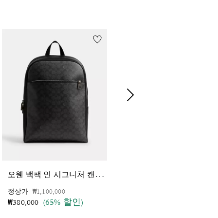
오
웬 백팩 인 시그니처 캔버스
웨
스트 백팩 인 시그니처 캔버스 위드 바시티 그래픽
가격 인하 전
인하됨
정상가
₩1,100,000
가격 인하 전
인하됨
정상가
₩1,150,000
(65% 할인)
(65% 할인)
₩380,000
₩400,000