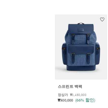
스프린트 백팩
가격 인하 전
인하됨
정상가
₩1,450,000
(66% 할인)
₩500,000