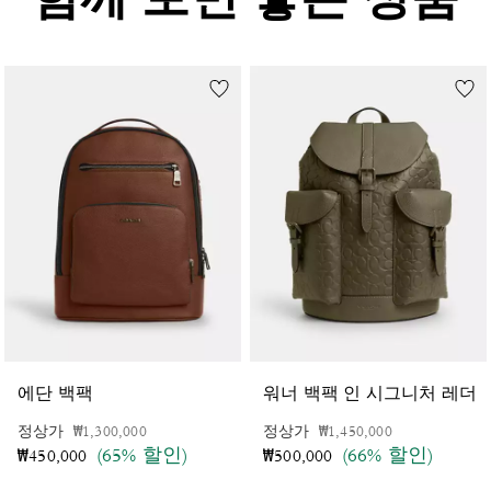
함께 보면 좋은 상품
에단 백팩
워너 백팩 인 시그니처 레더
가격 인하 전
인하됨
가격 인하 전
인하됨
정상가
₩1,300,000
정상가
₩1,450,000
(65% 할인)
(66% 할인)
₩450,000
₩500,000