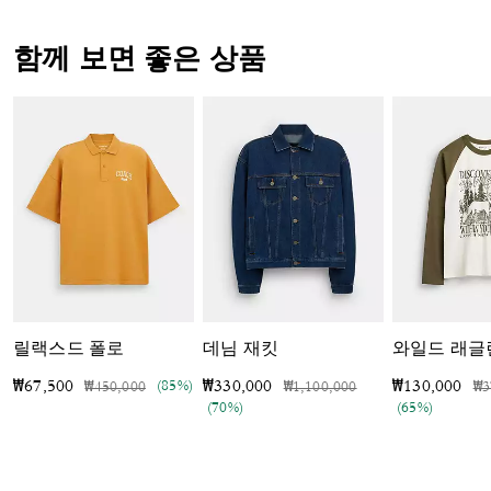
함께 보면 좋은 상품
릴랙스드 폴로
데님 재킷
가격 인하 전
인하됨
(85%)
가격 인하 전
인하됨
가
₩67,500
₩330,000
₩130,000
₩450,000
₩1,100,000
₩3
(70%)
(65%)