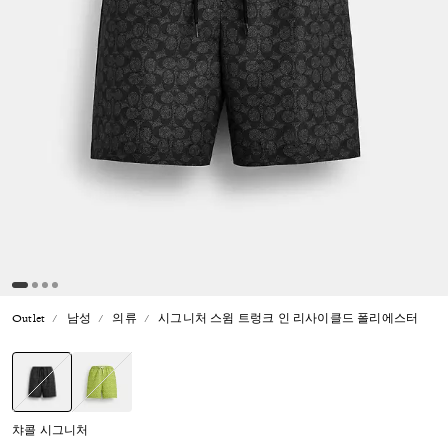
Outlet
남성
의류
시그니처 스윔 트렁크 인 리사이클드 폴리에스터
선택됨
챠콜 시그니처