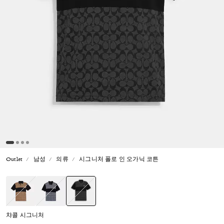
Outlet
남성
의류
시그니처 폴로 인 오가닉 코튼
선택됨
챠콜 시그니처