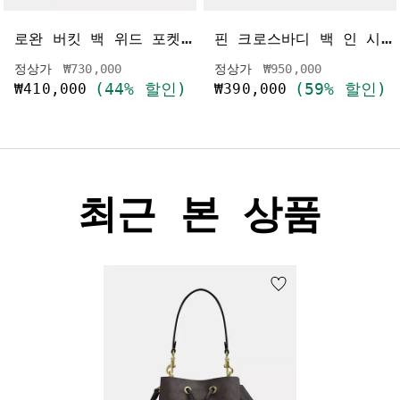
로
완 버킷 백 위드 포켓 인 러브드 레더
핀
크로스바디 백 인 시그니처 캔버스
가격 인하 전
인하됨
가격 인하 전
인하됨
정상가
₩730,000
정상가
₩950,000
(44% 할인)
(59% 할인)
₩410,000
₩390,000
최근 본 상품