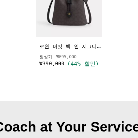
로
완 버킷 백 인 시그니처 캔버스
가격 인하 전
인하됨
정상가
₩695,000
(44% 할인)
₩390,000
Coach at Your Service