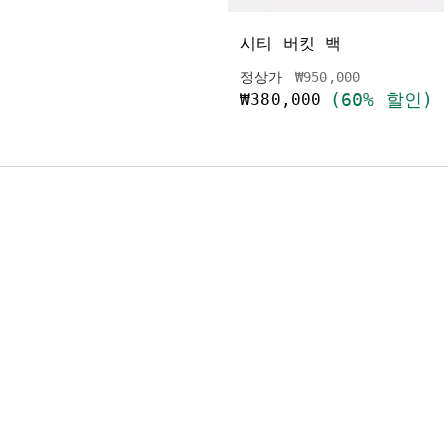
시티 버킷 백
가격 인하 전
인하됨
정상가
₩950,000
(60% 할인)
₩380,000