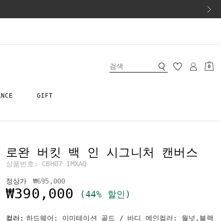
0
ANCE
GIFT
로완 버킷 백 인 시그니처 캔버스
상품번호:
CBH07 IMXAQ
가격 인하 전
인하됨
정상가
₩695,000
₩390,000
(44% 할인)
컬러:
하드웨어: 이미테이션 골드 / 바디 메인컬러: 월넛,블랙