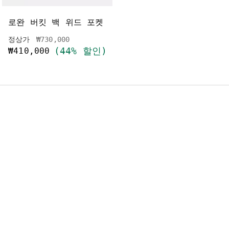
로완 버킷 백 위드 포켓
매기 스몰 토트 백
가격 인하 전
인하됨
정상가
₩730,000
가격 인하 전
인하됨
정상가
₩730,000
(44% 할인)
₩410,000
(47% 할인)
₩390,000