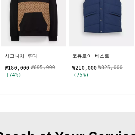
시그니처 후디
코듀로이 베스트
됨
가격 인하 전
인하됨
가격 인하 전
인하
₩695,000
₩825,000
₩180,000
₩210,000
(74%)
(75%)