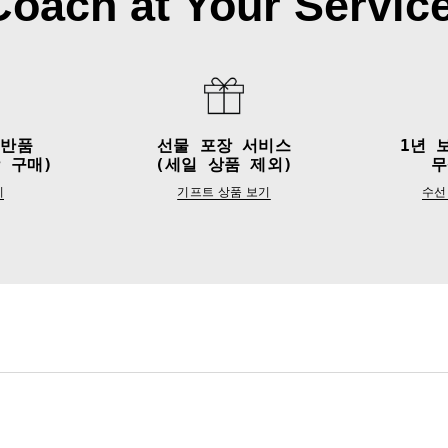
Coach at Your Service
&반품
선물 포장 서비스
1년 
 구매)
(세일 상품 제외)
무
기
기프트 상품 보기
수선