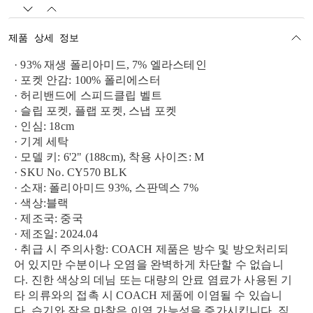
제품 상세 정보
· 93% 재생 폴리아미드, 7% 엘라스테인
· 포켓 안감: 100% 폴리에스터
· 허리밴드에 스피드클립 벨트
· 슬립 포켓, 플랩 포켓, 스냅 포켓
· 인심: 18cm
· 기계 세탁
· 모델 키: 6'2" (188cm), 착용 사이즈: M
· SKU No. CY570 BLK
· 소재: 폴리아미드 93%, 스판덱스 7%
· 색상:블랙
· 제조국: 중국
· 제조일: 2024.04
· 취급 시 주의사항: COACH 제품은 방수 및 방오처리되
어 있지만 수분이나 오염을 완벽하게 차단할 수 없습니
다. 진한 색상의 데님 또는 대량의 안료 염료가 사용된 기
타 의류와의 접촉 시 COACH 제품에 이염될 수 있습니
다. 습기와 잦은 마찰은 이염 가능성을 증가시킵니다. 직