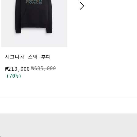
시그니처 스택 후디
릴랙스드 폴로
됨
가격 인하 전
인하됨
₩695,000
가격 인하 전
인하됨
₩450,000
₩210,000
₩67,500
(70%)
(85%)