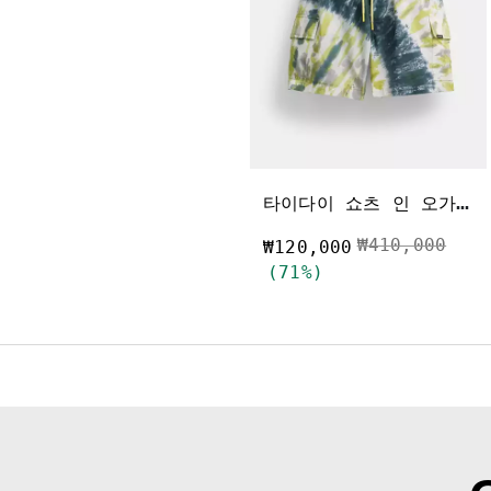
타
이다이 쇼츠 인 오가닉 코튼
가격 인하 전
인하
₩410,000
₩120,000
(71%)