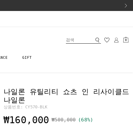
0
ANCE
GIFT
나일론 유틸리티 쇼츠 인 리사이클드
나일론
상품번호:
CY570-BLK
₩160,000
가격 인하 전
인하됨
₩500,000
(68%)