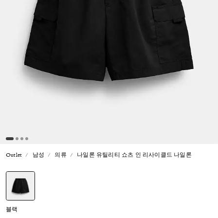
Outlet
남성
의류
나일론 유틸리티 쇼츠 인 리사이클드 나일론
선택됨
블랙