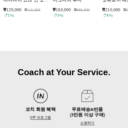
시그니처 후디
코듀로이 베
타이다이 쇼츠 인 오가닉 코튼
가격 인하 전
인하됨
가격 인하 전
인하됨
가
₩120,000
₩180,000
₩210,000
₩410,000
₩695,000
₩8
(71%)
(74%)
(75%)
Coach at Your Service.
코치 회원 혜택
무료배송&반품
(3만원 이상 구매)
VIP 프로그램
쇼핑하기