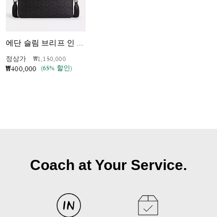
에단 슬림 브리프 인 시그니처 캔버스
가격 인하 전
인하됨
정상가
₩1,150,000
(65% 할인)
₩400,000
Coach at Your Service.