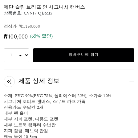
에단 슬림 브리프 인 시그니처 캔버스
상품번호:
CV917 QBMI5
가격 인하 전
인하됨
정상가
₩1,150,000
(65% 할인)
₩400,000
장바구니에 담기
제품 상세 정보
소재: PVC 90%(PVC 78%, 폴리에스터 22%), 소가죽 10%
시그니처 코티드 캔버스, 스무드 카프 가죽
신용카드 수납칸 2개
내부 펜 홀더
내부 지퍼 포켓, 다용도 포켓
내부 노트북 컴퓨터 수납칸
지퍼 잠금, 패브릭 안감
핸들 높이 10.5cm