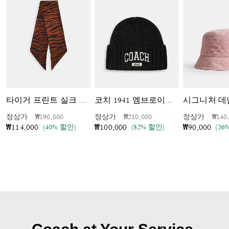
시그니처 데
타이거 프린트 실크 와이드 스키니 스카프
코치 1941 엠브로이더드 니트 비니
가격 인하 전
인하됨
가격 인하 전
인하됨
가격 
정상가
₩190,000
정상가
₩210,000
정상가
₩140
(40% 할인)
(52% 할인)
(36
₩114,000
₩100,000
₩90,000