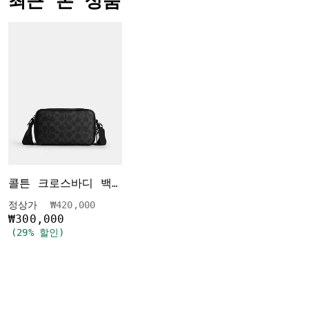
최근 본 상품
콜튼 크로스바디 백 19 인 시그니처 캔버스
가격 인하 전
인하됨
정상가
₩420,000
₩300,000
(29% 할인)