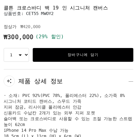
콜튼 크로스바디 백 19 인 시그니처 캔버스
상품번호:
CET55 MWOY2
가격 인하 전
인하됨
정상가
₩420,000
₩300,000
(29% 할인)
장바구니에 담기
제품 상세 정보
· 소재: PVC 92%(PVC 78%, 폴리에스터 22%), 소가죽 8%
시그니처 코티드 캔버스, 스무드 가죽
지퍼 잠금, 리사이클 폴리에스터 안감
신용카드 수납칸 2개가 있는 외부 지퍼 포켓
숄더백 또는 크로스바디로 사용할 수 있는 조절 가능한 스트랩
높이 62cm
iPhone 14 Pro Max 수납 가능
18.5cm (L) x 11cm (H) x 6cm (W)