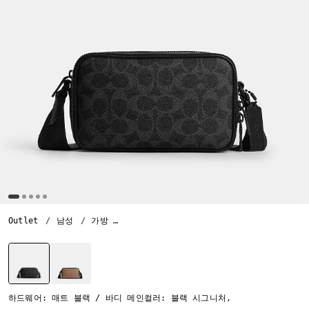
Outlet
남성
가방
콜튼 크로스바디 백 19 인 시그니처 캔버스
선택됨
하드웨어: 매트 블랙 / 바디 메인컬러: 블랙 시그니처,