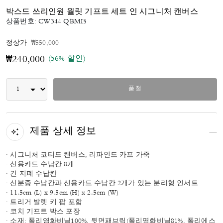
박스드 쓰리인원 월릿 기프트 세트 인 시그니처 캔버스
상품번호:
CW344 QBMI5
가격 인하 전
인하됨
정상가
₩550,000
(56% 할인)
₩240,000
품절
제품 상세 정보
· 시그니처 코티드 캔버스, 리파인드 카프 가죽
· 신용카드 수납칸 8개
· 긴 지폐 수납칸
· 신분증 수납칸과 신용카드 수납칸 2개가 있는 분리형 인서트
· 11.5cm (L) x 9.5cm (H) x 2.5cm (W)
· 트리거 발렛 키 팝 포함
· 코치 기프트 박스 포장
· 소재: 폴리염화비닐100%, 뒷면패브릭(폴리염화비닐81%, 폴리에스