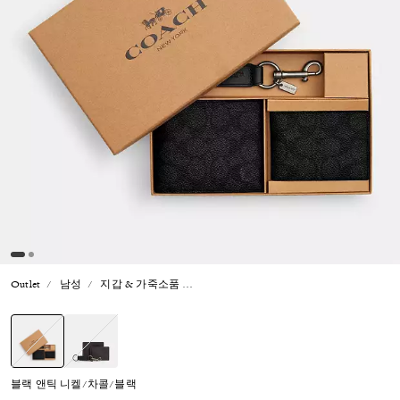
Outlet
남성
지갑 & 가죽소품
박스드 쓰리인원 월릿 기프트 세트 인 시
선택됨
블랙 앤틱 니켈/차콜/블랙