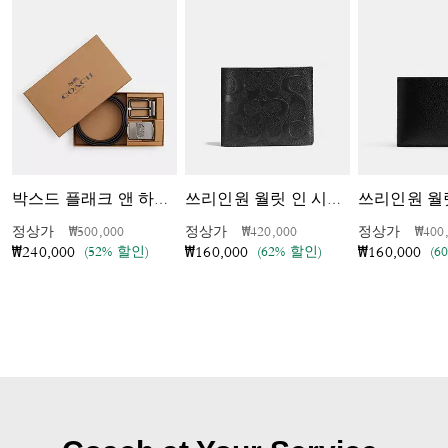
쓰리인원 월
박스드 플래크 앤 하니스 버클 컷투사이즈 리버시블 벨트, 38MM
쓰리인원 월릿 인 시그니처 레더
가격 인하 전
인하됨
가격 인하 전
인하됨
가격 
정상가
₩500,000
정상가
₩420,000
정상가
₩400
(52% 할인)
(62% 할인)
(6
₩240,000
₩160,000
₩160,000