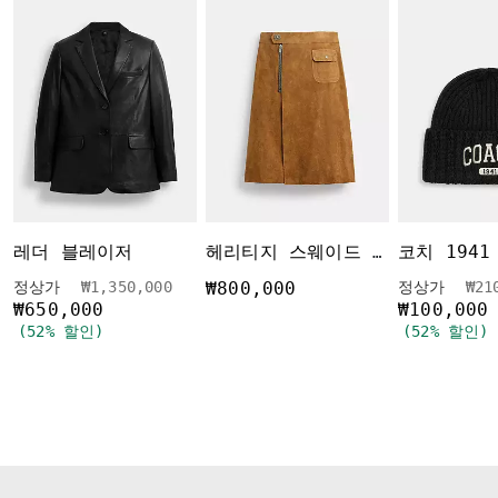
레더 블레이저
헤리티지 스웨이드 미디 스커트
가격 인하 전
인하됨
가격
정상가
₩1,350,000
₩800,000
정상가
₩21
₩650,000
₩100,000
(52% 할인)
(52% 할인)