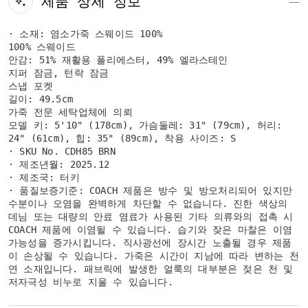
제품 상세 정보
· 소재: 염소가죽 스웨이드 100%
100% 스웨이드
안감: 51% 재활용 폴리에스터, 49% 엘라스테인
지퍼 잠금, 턴락 잠금
스냅 포켓
길이: 49.5cm
가죽 전문 세탁업체에 의뢰
모델 키: 5'10" (178cm), 가슴둘레: 31" (79cm), 허리:
24" (61cm), 힙: 35" (89cm), 착용 사이즈: S
· SKU No. CDH85 BRN
· 제조년월: 2025.12
· 제조국: 터키
· 품질보증기준: COACH 제품은 방수 및 방오처리되어 있지만
수분이나 오염을 완벽하게 차단할 수 없습니다. 진한 색상의
데님 또는 대량의 안료 염료가 사용된 기타 의류와의 접촉 시
COACH 제품에 이염될 수 있습니다. 습기와 잦은 마찰은 이염
가능성을 증가시킵니다. 직사광선에 장시간 노출될 경우 제품
이 손상될 수 있습니다. 가죽은 시간이 지남에 따라 변하는 천
연 소재입니다. 패브릭에 발생한 얼룩의 대부분은 젖은 천 및
저자극성 비누로 지울 수 있습니다.