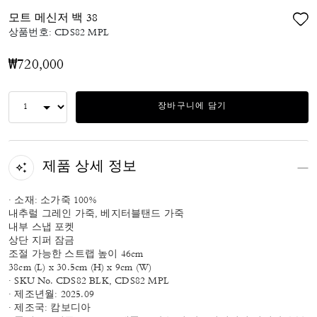
모트 메신저 백 38
상품번호:
CDS82 MPL
₩720,000
장바구니에 담기
제품 상세 정보
· 소재: 소가죽 100%
내추럴 그레인 가죽, 베지터블탠드 가죽
내부 스냅 포켓
상단 지퍼 잠금
조절 가능한 스트랩 높이 46cm
38cm (L) x 30.5cm (H) x 9cm (W)
· SKU No. CDS82 BLK, CDS82 MPL
· 제조년월: 2025.09
· 제조국: 캄보디아