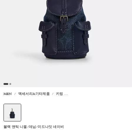
MEN
액세서리&기타제품
키링
미니 워너 백팩 백 참 인 시그니처 캔버
선택됨
블랙 앤틱 니켈/데님/미드나잇 네이비