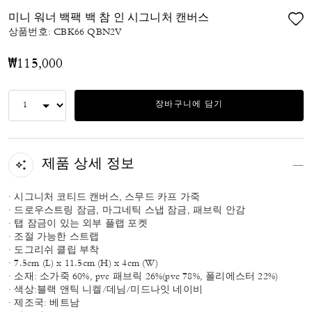
미니 워너 백팩 백 참 인 시그니처 캔버스
상품번호:
CBK66 QBN2V
₩115,000
장바구니에 담기
제품 상세 정보
· 시그니처 코티드 캔버스, 스무드 카프 가죽
· 드로우스트링 잠금, 마그네틱 스냅 잠금, 패브릭 안감
· 탭 잠금이 있는 외부 플랩 포켓
· 조절 가능한 스트랩
· 도그리쉬 클립 부착
· 7.5cm (L) x 11.5cm (H) x 4cm (W)
· 소재: 소가죽 60%, pvc 패브릭 26%(pvc 78%, 폴리에스터 22%)
· 색상:블랙 앤틱 니켈/데님/미드나잇 네이비
· 제조국: 베트남