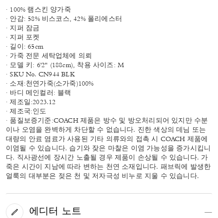
· 100% 램스킨 양가죽
· 안감: 58% 비스코스, 42% 폴리에스터
· 지퍼 잠금
· 지퍼 포켓
· 길이: 65cm
· 가죽 전문 세탁업체에 의뢰
· 모델 키: 6'2" (188cm), 착용 사이즈: M
· SKU No. CN944 BLK
· 소재:천연가죽(소가죽)100%
· 바디 메인컬러: 블랙
· 제조일:2023.12
· 제조국:인도
· 품질보증기준:COACH 제품은 방수 및 방오처리되어 있지만 수분
이나 오염을 완벽하게 차단할 수 없습니다. 진한 색상의 데님 또는
대량의 안료 염료가 사용된 기타 의류와의 접촉 시 COACH 제품에
이염될 수 있습니다. 습기와 잦은 마찰은 이염 가능성을 증가시킵니
다. 직사광선에 장시간 노출될 경우 제품이 손상될 수 있습니다. 가
죽은 시간이 지남에 따라 변하는 천연 소재입니다. 패브릭에 발생한
얼룩의 대부분은 젖은 천 및 저자극성 비누로 지울 수 있습니다.
에디터 노트