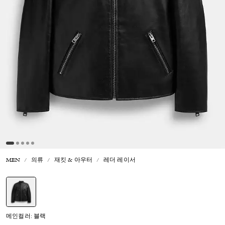
MEN
의류
재킷 & 아우터
레더 레이서
선택됨
메인컬러: 블랙