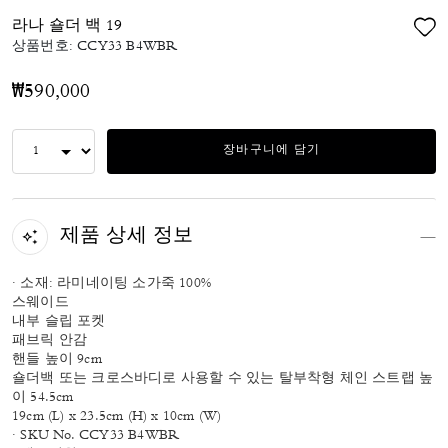
라나 숄더 백 19
상품번호:
CCY33 B4WBR
₩590,000
장바구니에 담기
제품 상세 정보
· 소재: 라미네이팅 소가죽 100%
스웨이드
내부 슬립 포켓
패브릭 안감
핸들 높이 9cm
숄더백 또는 크로스바디로 사용할 수 있는 탈부착형 체인 스트랩 높
이 54.5cm
19cm (L) x 23.5cm (H) x 10cm (W)
· SKU No. CCY33 B4WBR