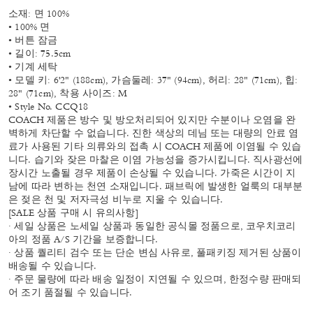
소재: 면 100%
• 100% 면
• 버튼 잠금
• 길이: 75.5cm
• 기계 세탁
• 모델 키: 6'2" (188cm), 가슴둘레: 37" (94cm), 허리: 28" (71cm), 힙:
28" (71cm), 착용 사이즈: M
• Style No. CCQ18
COACH 제품은 방수 및 방오처리되어 있지만 수분이나 오염을 완
벽하게 차단할 수 없습니다. 진한 색상의 데님 또는 대량의 안료 염
료가 사용된 기타 의류와의 접촉 시 COACH 제품에 이염될 수 있습
니다. 습기와 잦은 마찰은 이염 가능성을 증가시킵니다. 직사광선에
장시간 노출될 경우 제품이 손상될 수 있습니다. 가죽은 시간이 지
남에 따라 변하는 천연 소재입니다. 패브릭에 발생한 얼룩의 대부분
은 젖은 천 및 저자극성 비누로 지울 수 있습니다.
[SALE 상품 구매 시 유의사항]
· 세일 상품은 노세일 상품과 동일한 공식몰 정품으로, 코우치코리
아의 정품 A/S 기간을 보증합니다.
· 상품 퀄리티 검수 또는 단순 변심 사유로, 풀패키징 제거된 상품이
배송될 수 있습니다.
· 주문 물량에 따라 배송 일정이 지연될 수 있으며, 한정수량 판매되
어 조기 품절될 수 있습니다.