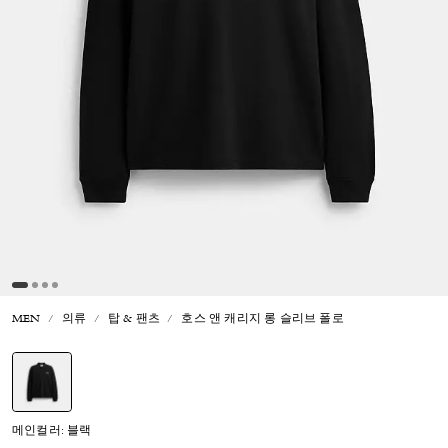
MEN
의류
탑 & 팬츠
호스 앤 캐리지 롱 슬리브 폴로
선택됨
메인컬러: 블랙