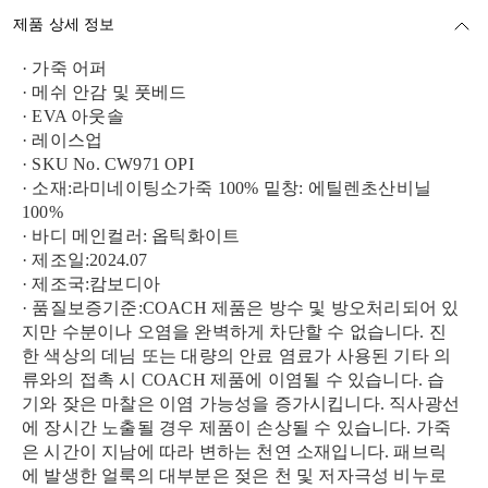
제품 상세 정보
· 가죽 어퍼
· 메쉬 안감 및 풋베드
· EVA 아웃솔
· 레이스업
· SKU No. CW971 OPI
· 소재:라미네이팅소가죽 100% 밑창: 에틸렌초산비닐
100%
· 바디 메인컬러: 옵틱화이트
· 제조일:2024.07
· 제조국:캄보디아
· 품질보증기준:COACH 제품은 방수 및 방오처리되어 있
지만 수분이나 오염을 완벽하게 차단할 수 없습니다. 진
한 색상의 데님 또는 대량의 안료 염료가 사용된 기타 의
류와의 접촉 시 COACH 제품에 이염될 수 있습니다. 습
기와 잦은 마찰은 이염 가능성을 증가시킵니다. 직사광선
에 장시간 노출될 경우 제품이 손상될 수 있습니다. 가죽
은 시간이 지남에 따라 변하는 천연 소재입니다. 패브릭
에 발생한 얼룩의 대부분은 젖은 천 및 저자극성 비누로