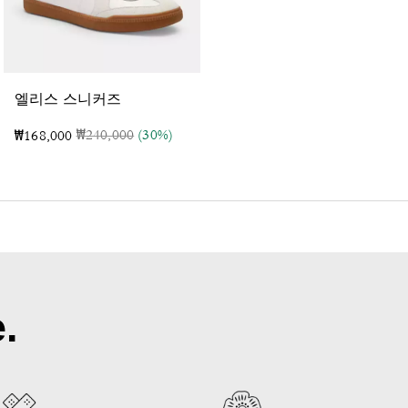
시
그니처 자카드 베이스 볼 햇
엘리스 스니커즈
가격 인하 전
인하됨
₩240,000
(30%)
₩168,000
₩130,000
.