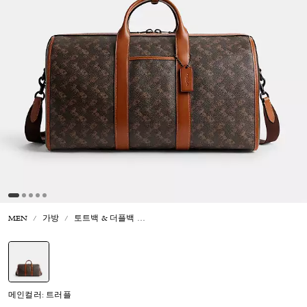
MEN
가방
토트백 & 더플백
고담 더플 백 45 위드 호스 앤 캐리지 프린
선택됨
메인컬러: 트러플