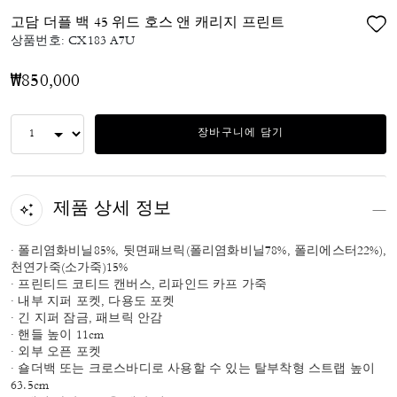
고담 더플 백 45 위드 호스 앤 캐리지 프린트
상품번호:
CX183 A7U
₩850,000
장바구니에 담기
제품 상세 정보
· 폴리염화비닐85%, 뒷면패브릭(폴리염화비닐78%, 폴리에스터22%),
천연가죽(소가죽)15%
· 프린티드 코티드 캔버스, 리파인드 카프 가죽
· 내부 지퍼 포켓, 다용도 포켓
· 긴 지퍼 잠금, 패브릭 안감
· 핸들 높이 11cm
· 외부 오픈 포켓
· 숄더백 또는 크로스바디로 사용할 수 있는 탈부착형 스트랩 높이
63.5cm