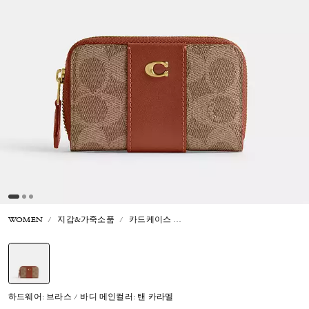
WOMEN
지갑&가죽소품
카드케이스
에센셜 스몰 집 어라운드 카드 케
선택됨
하드웨어: 브라스 / 바디 메인컬러: 탠 카라멜