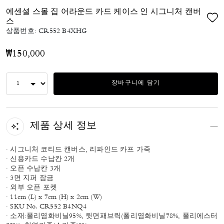
에센셜 스몰 집 어라운드 카드 케이스 인 시그니처 캔버
스
상품번호:
CR552 B4XHG
₩150,000
장바구니에 담기
제품 상세 정보
· 시그니처 코티드 캔버스, 리파인드 카프 가죽
· 신용카드 수납칸 2개
· 오픈 수납칸 3개
· 3면 지퍼 잠금
· 외부 오픈 포켓
· 11cm (L) x 7cm (H) x 2cm (W)
· SKU No. CR552 B4NQ4
· 소재:폴리염화비닐95%, 뒷면패브릭(폴리염화비닐78%, 폴리에스터