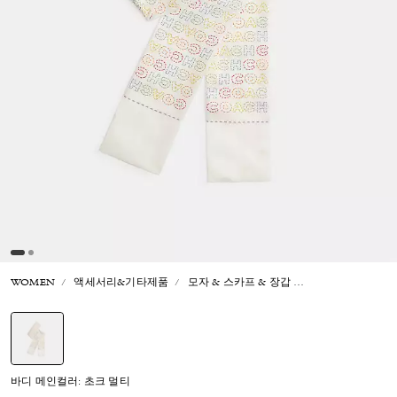
WOMEN
액세서리&기타제품
모자 & 스카프 & 장갑
코치 스티치 프린
선택됨
바디 메인컬러: 초크 멀티