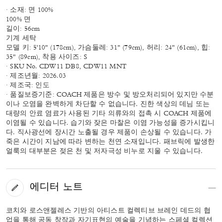
· 소재: 면 100%
100% 면
길이: 56cm
기계 세탁
모델 키: 5'10" (178cm), 가슴둘레: 31" (79cm), 허리: 24" (61cm), 힙:
35" (89cm), 착용 사이즈: S
· SKU No. CDW11 DB8, CDW11 MNT
· 제조년월: 2026.03
· 제조국: 인도
· 품질보증기준: COACH 제품은 방수 및 방오처리되어 있지만 수분
이나 오염을 완벽하게 차단할 수 없습니다. 진한 색상의 데님 또는
대량의 안료 염료가 사용된 기타 의류와의 접촉 시 COACH 제품에
이염될 수 있습니다. 습기와 잦은 마찰은 이염 가능성을 증가시킵니
다. 직사광선에 장시간 노출될 경우 제품이 손상될 수 있습니다. 가
죽은 시간이 지남에 따라 변하는 천연 소재입니다. 패브릭에 발생한
얼룩의 대부분은 젖은 천 및 저자극성 비누로 지울 수 있습니다.
에디터 노트
코치와 로스앤젤레스 기반의 아티스트 컬렉티브 브레인 데드의 협
업을 통해 공동 창작과 자기표현의 예술을 기념하는 스페셜 컬렉션