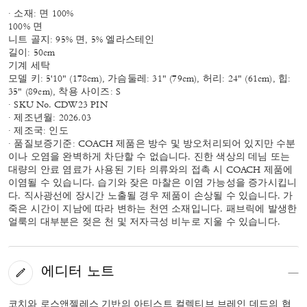
· 소재: 면 100%
100% 면
니트 골지: 95% 면, 5% 엘라스테인
길이: 50cm
기계 세탁
모델 키: 5'10" (178cm), 가슴둘레: 31" (79cm), 허리: 24" (61cm), 힙:
35" (89cm), 착용 사이즈: S
· SKU No. CDW23 PIN
· 제조년월: 2026.03
· 제조국: 인도
· 품질보증기준: COACH 제품은 방수 및 방오처리되어 있지만 수분
이나 오염을 완벽하게 차단할 수 없습니다. 진한 색상의 데님 또는
대량의 안료 염료가 사용된 기타 의류와의 접촉 시 COACH 제품에
이염될 수 있습니다. 습기와 잦은 마찰은 이염 가능성을 증가시킵니
다. 직사광선에 장시간 노출될 경우 제품이 손상될 수 있습니다. 가
죽은 시간이 지남에 따라 변하는 천연 소재입니다. 패브릭에 발생한
얼룩의 대부분은 젖은 천 및 저자극성 비누로 지울 수 있습니다.
에디터 노트
코치와 로스앤젤레스 기반의 아티스트 컬렉티브 브레인 데드의 협