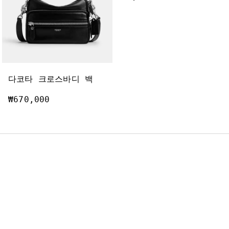
시
그니처 플래크 버클 벨트, 38MM
다코타 크로스바디 백
₩670,000
₩250,000