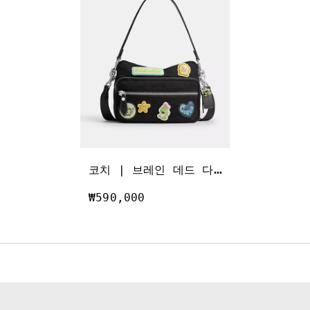
코
치 | 브레인 데드 다코타 크로스바디 백 인 시그니처 나일론 위드 패치
₩590,000