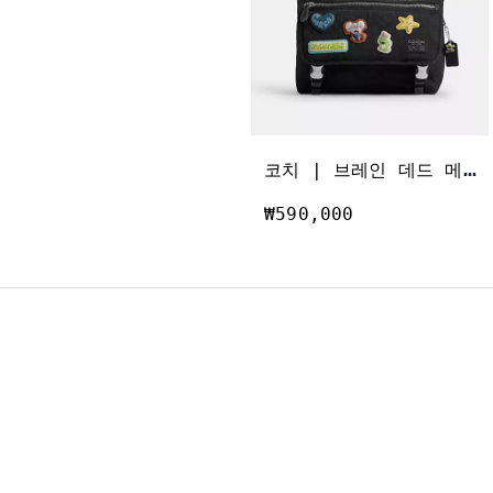
코
치 | 브레인 데드 메신저 인 시그니처 나일론 위드 패치
₩590,000