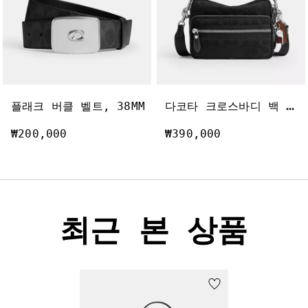
다
코타 크로스바디 백 인 시그니처 나일론
플래크 버클 벨트, 38MM
₩200,000
₩390,000
최근 본 상품