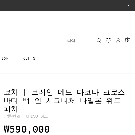
0
TION
GIFTS
코치 | 브레인 데드 다코타 크로스
바디 백 인 시그니처 나일론 위드
패치
상품번호:
CFD99 BLC
₩590,000