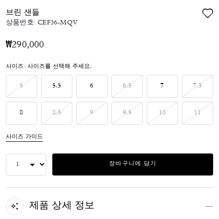
브린 샌들
상품번호:
CEF36-MQV
₩290,000
사이즈:
사이즈를 선택해 주세요.
5
5.5
6
6.5
7
7.5
8
8.5
9
9.5
10
11
사이즈 가이드
장바구니에 담기
제품 상세 정보