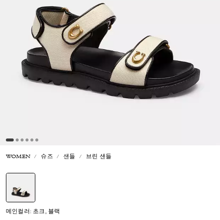
WOMEN
슈즈
샌들
브린 샌들
선택됨
메인컬러: 초크, 블랙