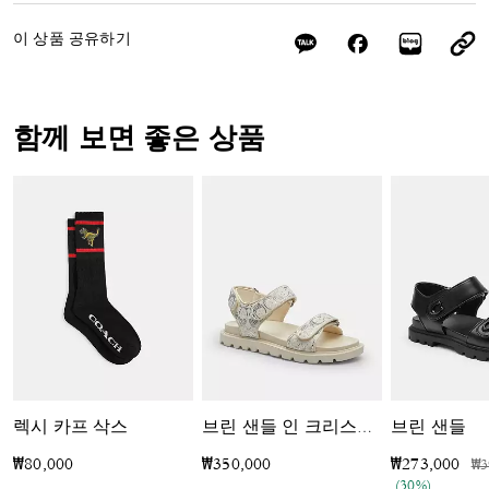
이 상품 공유하기
함께 보면 좋은 상품
렉시 카프 삭스
브린 샌들
브린 샌들 인 크리스탈 시그니처 데님
가
₩80,000
₩350,000
₩273,000
₩3
(30%)