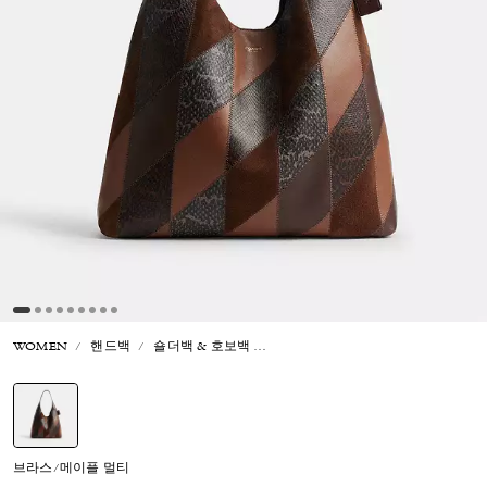
WOMEN
핸드백
숄더백 & 호보백
브루클린 숄더 백 39 위드 스네이크
선택됨
브라스/메이플 멀티