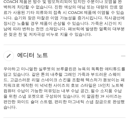
COACH 제품은 방수 및 방오처리되어 있지만 수분이나 오염을 완
벽하게 차단할 수 없습니다. 진한 색상의 데님 또는 대량의 안료 염
료가 사용된 기타 의류와의 접촉 시 COACH 제품에 이염될 수 있습
니다. 습기와 잦은 마찰은 이염 가능성을 증가시킵니다. 직사광선에
장시간 노출될 경우 제품이 손상될 수 있습니다. 가죽은 시간이 지
남에 따라 변하는 천연 소재입니다. 패브릭에 발생한 얼룩의 대부분
은 젖은 천 및 저자극성 비누로 지울 수 있습니다.
에디터 노트
우아하고 미니멀한 실루엣의 브루클린은 뉴욕의 독특한 애티튜드를
담고 있습니다. 같은 톤의 내추럴 그레인 가죽과 부드러운 스웨이
드, 고급스러운 리얼 스네이크 스킨을 조합해 텍스처가 돋보이는 패
치워크로 제작한 이 넉넉한 사이즈의 호보 스타일은 15인치 노트북
컴퓨터 수납이 가능한 여유있는 내부 수납 공간, 필수 소지품 수납
을 위한 스냅 포켓으로 구성되어 있습니다. 이 깔끔한 39 사이즈는
편안한 와이드 숄더 스트랩, 편리한 마그네틱 스냅 잠금으로 완성했
습니다.